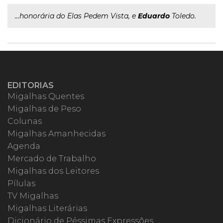
...honorária do Elas Pedem Vista, e
Eduardo
Toledo.
EDITORIAS
Migalhas Quentes
Migalhas de Peso
Colunas
Migalhas Amanhecidas
Agenda
Mercado de Trabalho
Migalhas dos Leitores
Pílulas
TV Migalhas
Migalhas Literárias
Dicionário de Péssimas Expressões