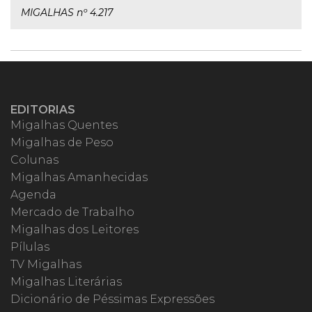
MIGALHAS nº 4.217
EDITORIAS
Migalhas Quentes
Migalhas de Peso
Colunas
Migalhas Amanhecidas
Agenda
Mercado de Trabalho
Migalhas dos Leitores
Pílulas
TV Migalhas
Migalhas Literárias
Dicionário de Péssimas Expressões