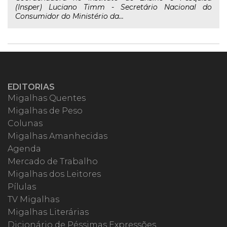
(Insper) Luciano Timm - Secretário Nacional do
Consumidor do Ministério da...
EDITORIAS
Migalhas Quentes
Migalhas de Peso
Colunas
Migalhas Amanhecidas
Agenda
Mercado de Trabalho
Migalhas dos Leitores
Pílulas
TV Migalhas
Migalhas Literárias
Dicionário de Péssimas Expressões