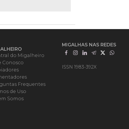
MIGALHAS NAS REDES
GALHEIRO
tral do Migalheiro
e Conosco
ISSN 1983-392X
iadores
entadores
guntas Frequentes
mos de Uso
em Somos