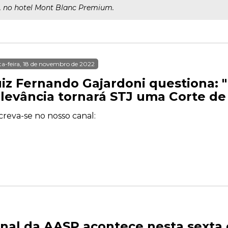
h, no hotel Mont Blanc Premium.
ta-feira, 18 de novembro de 2022
iz Fernando Gajardoni questiona: "
elevância tornará STJ uma Corte d
creva-se no nosso canal:
nal da AASP acontece nesta sexta 