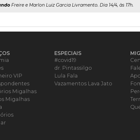
ando
Freire e Marlon Luiz Garcia Livramento. Dia 14/4, às 17h.
ÇOS
ESPECIAIS
MI
mia
#covid19
Cen
es
dr. Pintassilgo
Fal
eiro VIP
Lula Fala
Apo
spondentes
Vazamentos Lava Jato
Fom
órios Migalhas
Per
os Migalhas
Ter
a
Qu
órios
ar