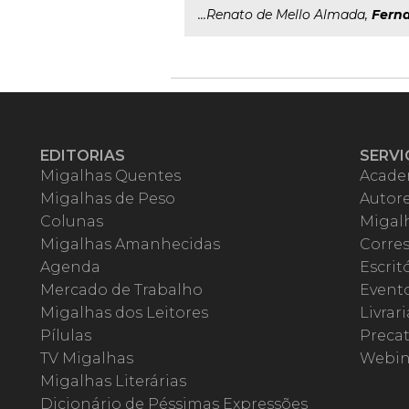
...Renato de Mello Almada,
Fern
EDITORIAS
SERVI
Migalhas Quentes
Acade
Migalhas de Peso
Autor
Colunas
Migalh
Migalhas Amanhecidas
Corre
Agenda
Escrit
Mercado de Trabalho
Event
Migalhas dos Leitores
Livrari
Pílulas
Precat
TV Migalhas
Webin
Migalhas Literárias
Dicionário de Péssimas Expressões