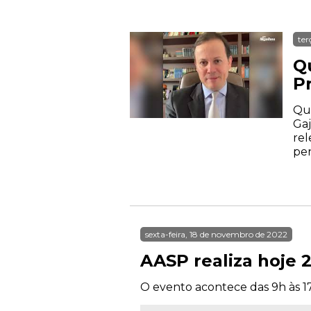
ter
Qu
P
Qua
Gaj
rel
pen
sexta-feira, 18 de novembro de 2022
AASP realiza hoje 
O evento acontece das 9h às 1