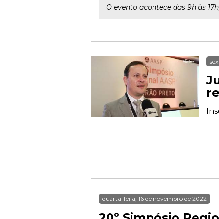
O evento acontece das 9h às 17
sex
Ju
r
Ins
quarta-feira, 16 de novembro de 2022
20º Simpósio Regio