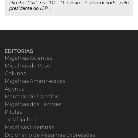
Direito Civil no IDP. O evento é coordenado pelo
presidente do IGP,...
EDITORIAS
Migalhas Quentes
Migalhas de Peso
Colunas
Migalhas Amanhecidas
Agenda
Mercado de Trabalho
Migalhas dos Leitores
Pílulas
TV Migalhas
Migalhas Literárias
Dicionário de Péssimas Expressões