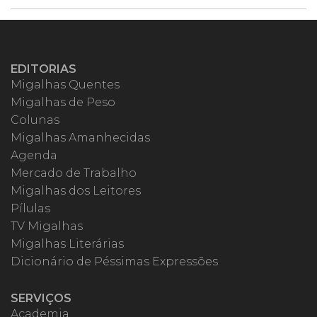
EDITORIAS
Migalhas Quentes
Migalhas de Peso
Colunas
Migalhas Amanhecidas
Agenda
Mercado de Trabalho
Migalhas dos Leitores
Pílulas
TV Migalhas
Migalhas Literárias
Dicionário de Péssimas Expressões
SERVIÇOS
Academia