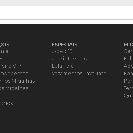
ÇOS
ESPECIAIS
MI
mia
#covid19
Cen
es
dr. Pintassilgo
Fal
eiro VIP
Lula Fala
Apo
spondentes
Vazamentos Lava Jato
Fom
órios Migalhas
Per
os Migalhas
Ter
a
Qu
órios
ar