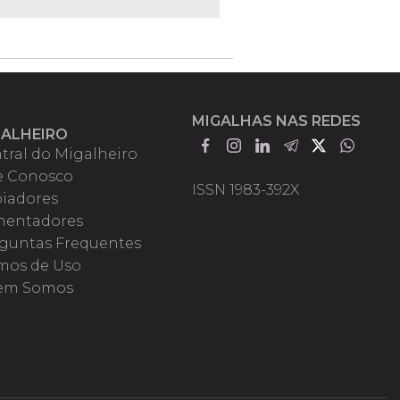
MIGALHAS NAS REDES
GALHEIRO
tral do Migalheiro
e Conosco
ISSN 1983-392X
iadores
entadores
guntas Frequentes
mos de Uso
em Somos