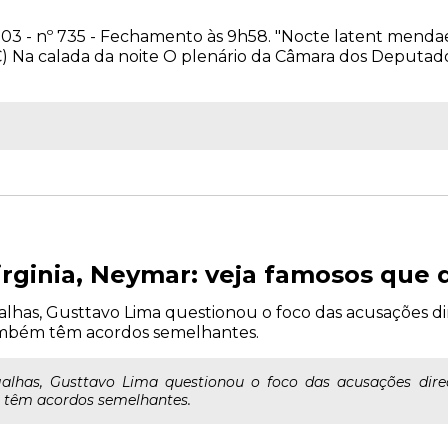
003 - nº 735 - Fechamento às 9h58. "Nocte latent mendae.
 d.C) Na calada da noite O plenário da Câmara dos Depu
irginia, Neymar: veja famosos que 
alhas, Gusttavo Lima questionou o foco das acusações di
ambém têm acordos semelhantes.
galhas, Gusttavo Lima questionou o foco das acusações direc
têm acordos semelhantes.