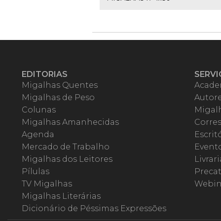
EDITORIAS
SERVI
Migalhas Quentes
Acade
Migalhas de Peso
Autor
Colunas
Migalh
Migalhas Amanhecidas
Corre
Agenda
Escrit
Mercado de Trabalho
Event
Migalhas dos Leitores
Livrari
Pílulas
Precat
TV Migalhas
Webin
Migalhas Literárias
Dicionário de Péssimas Expressões