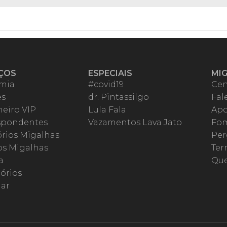
ÇOS
ESPECIAIS
MI
mia
#covid19
Cen
es
dr. Pintassilgo
Fal
eiro VIP
Lula Fala
Apo
spondentes
Vazamentos Lava Jato
Fom
órios Migalhas
Per
os Migalhas
Ter
a
Qu
órios
ar