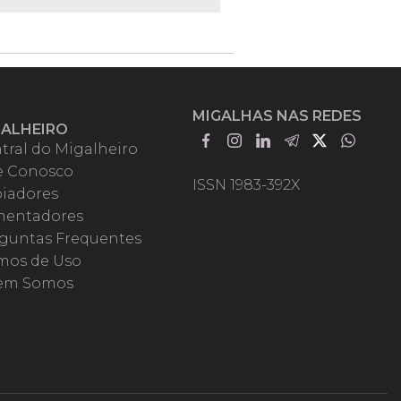
MIGALHAS NAS REDES
GALHEIRO
tral do Migalheiro
e Conosco
ISSN 1983-392X
iadores
entadores
guntas Frequentes
mos de Uso
em Somos