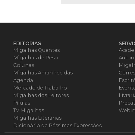
EDITORIAS
SERVI
Migalhas Quentes
Acade
Migalhas de Peso
Autor
Colunas
Migalh
Migalhas Amanhecidas
Corre
Agenda
Escrit
Mercado de Trabalho
Event
Migalhas dos Leitores
Livrari
Pílulas
Precat
TV Migalhas
Webin
Migalhas Literárias
Dicionário de Péssimas Expressões