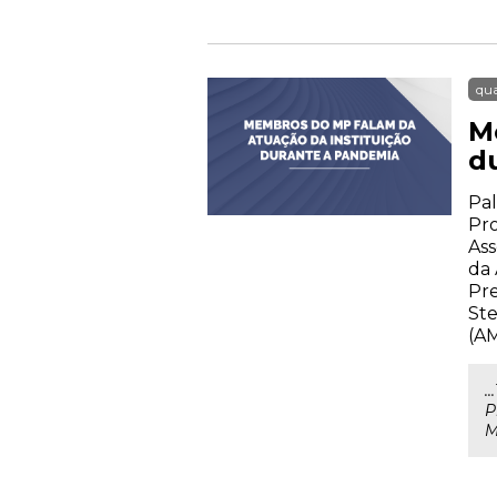
qua
M
d
Pal
Pr
Ass
da 
Pre
Ste
(A
.
P
M