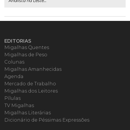
Analista na Leste...
EDITORIAS
Migalhas Quentes
Migalhas de Peso
Colunas
Migalhas Amanhecidas
Agenda
Mercado de Trabalho
Migalhas dos Leitores
Pílulas
TV Migalhas
Migalhas Literárias
Dicionário de Péssimas Expressões