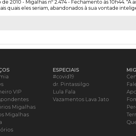
de 2010 - Migalhas nº 2.474 - Fechamento às 10h44. "A 
is quais eles seriam, abandonados à sua vontade inteligente
ÇOS
ESPECIAIS
MI
mia
#covid19
Cen
es
dr. Pintassilgo
Fal
eiro VIP
Lula Fala
Apo
spondentes
Vazamentos Lava Jato
Fom
órios Migalhas
Per
os Migalhas
Ter
a
Qu
órios