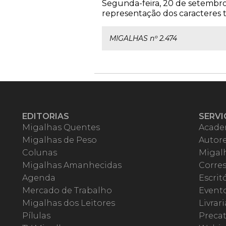
Segunda-feira, 20 de setembro 
representação dos caracteres ta
MIGALHAS nº 2.474
EDITORIAS
SERVI
Migalhas Quentes
Acade
Migalhas de Peso
Autor
Colunas
Migalh
Migalhas Amanhecidas
Corre
Agenda
Escrit
Mercado de Trabalho
Event
Migalhas dos Leitores
Livrari
Pílulas
Precat