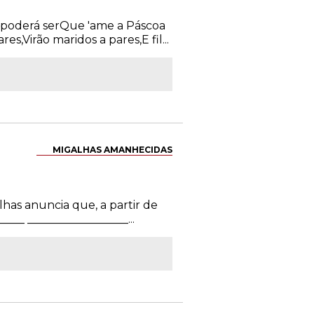
ue poderá serQue 'ame a Páscoa
,Virão maridos a pares,E fil...
MIGALHAS AMANHECIDAS
lhas anuncia que, a partir de
___ __________________...