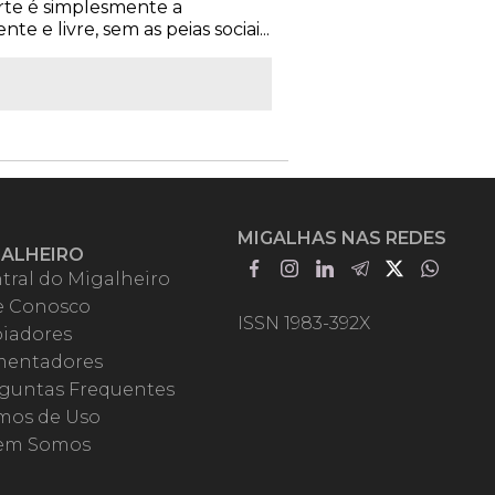
arte é simplesmente a
 e livre, sem as peias sociai...
MIGALHAS NAS REDES
GALHEIRO
tral do Migalheiro
e Conosco
ISSN 1983-392X
iadores
entadores
guntas Frequentes
mos de Uso
em Somos