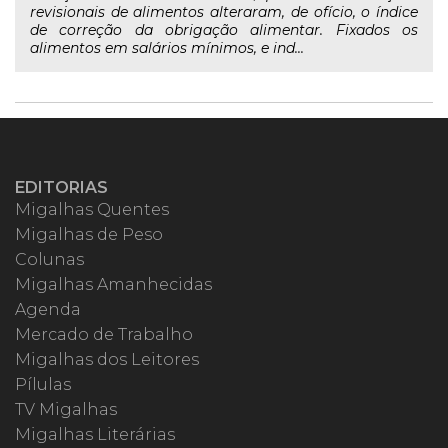
revisionais de alimentos alteraram, de ofício, o índice
de correção da obrigação alimentar. Fixados os
alimentos em salários mínimos, e ind...
EDITORIAS
Migalhas Quentes
Migalhas de Peso
Colunas
Migalhas Amanhecidas
Agenda
Mercado de Trabalho
Migalhas dos Leitores
Pílulas
TV Migalhas
Migalhas Literárias