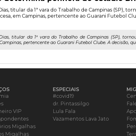
Dias, titular da 1ª vara do Trabalho de Campinas (SP), torn
ncesa, em Campinas, pertencente ao Guarani Futebol Clu
Dias, titular da 1ª vara do Trabalho de Campinas (SP), tornou
Campinas, pertencente ao Guarani Futebol Clube. A decisão, q
ÇOS
ESPECIAIS
MI
mia
#covid19
Cen
es
dr. Pintassilgo
Fal
eiro VIP
Lula Fala
Apo
spondentes
Vazamentos Lava Jato
Fom
órios Migalhas
Per
os Migalhas
Ter