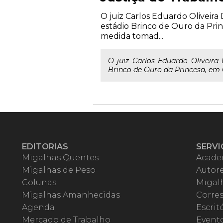
O juiz Carlos Eduardo Oliveira 
estádio Brinco de Ouro da Pri
medida tomad...
O juiz Carlos Eduardo Oliveira 
Brinco de Ouro da Princesa, em 
EDITORIAS
SERVI
Migalhas Quentes
Acade
Migalhas de Peso
Autor
Colunas
Migalh
Migalhas Amanhecidas
Corre
Agenda
Escrit
Mercado de Trabalho
Event