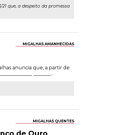
3/21 que, a despeito da promessa
MIGALHAS AMANHECIDAS
alhas anuncia que, a partir de
____________ _______...
MIGALHAS QUENTES
inco de Ouro