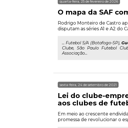
quarta-feira, 25 de fevereiro de 2026
O mapa da SAF com 
Rodrigo Monteiro de Castro ap
disputam as séries A1 e A2 do 
... Futebol S/A (Botafogo-SP),
Gu
Clube, São Paulo Futebol Club
Associação...
sexta-feira, 24 de setembro de 2021
Lei do clube-empr
aos clubes de fute
Em meio ao crescente endividam
promessa de revolucionar o esp