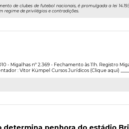
nto de clubes de futebol nacionais, é promulgada a lei 14.19
um regime de privilégios e contradições.
010 - Migalhas nº 2.369 - Fechamento às 11h. Registro Mig
ador : Vitor Kümpel Cursos Jurídicos (Clique aqui) _____
o determina penhora do estádio Br