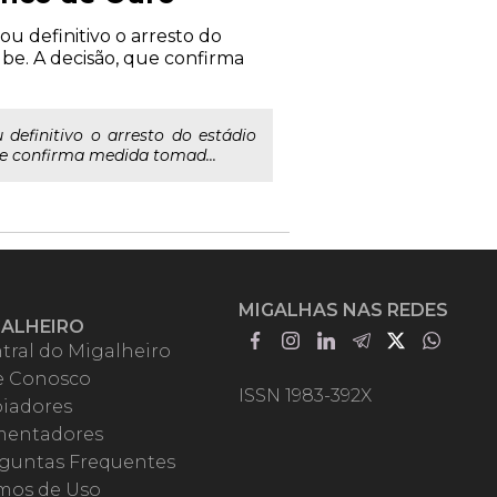
ou definitivo o arresto do
be. A decisão, que confirma
 definitivo o arresto do estádio
ue confirma medida tomad...
MIGALHAS NAS REDES
GALHEIRO
tral do Migalheiro
e Conosco
ISSN 1983-392X
iadores
entadores
guntas Frequentes
mos de Uso