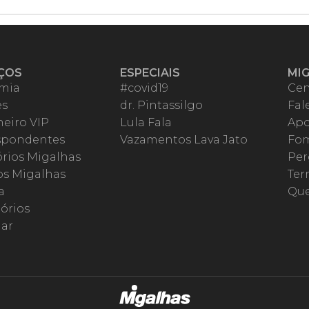
ÇOS
ESPECIAIS
MI
mia
#covid19
Cen
es
dr. Pintassilgo
Fal
eiro VIP
Lula Fala
Apo
spondentes
Vazamentos Lava Jato
Fom
órios Migalhas
Per
os Migalhas
Ter
a
Qu
órios
ar