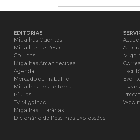
EDITORIAS
SERVI
Migalhas Quentes
Acade
Migalhas de Peso
Autor
Colunas
Migalh
Migalhas Amanhecidas
Corre
Agenda
Escrit
Mercado de Trabalho
Event
Migalhas dos Leitores
Livrari
Pílulas
Precat
TV Migalhas
Webin
Migalhas Literárias
Dicionário de Péssimas Expressões