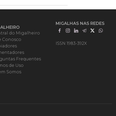
MIGALHAS NAS REDES
GALHEIRO
tral do Migalheiro
e Conosco
ISSN 1983-392X
iadores
entadores
guntas Frequentes
mos de Uso
em Somos