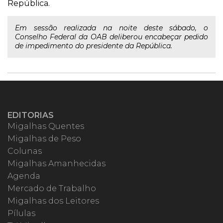
República.
Em sessão realizada na noite deste sábado, o
Conselho Federal da OAB deliberou encabeçar pedido
de impedimento do presidente da República.
EDITORIAS
Migalhas Quentes
Migalhas de Peso
Colunas
Migalhas Amanhecidas
Agenda
Mercado de Trabalho
Migalhas dos Leitores
Pílulas