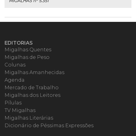
MIGALHAS nº 5.351
EDITORIAS
Migalhas Quentes
Migalhas de Peso
Colunas
Migalhas Amanhecidas
Agenda
Mercado de Trabalho
Migalhas dos Leitores
Pílulas
TV Migalhas
Migalhas Literárias
Dicionário de Péssimas Expressões