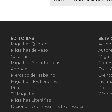
Bancos (Febraban)voltada a rene
EDITORIAS
SERVI
Migalhas Quentes
Acade
Migalhas de Peso
Autor
Colunas
Migalh
Migalhas Amanhecidas
Corre
Agenda
Escrit
Mercado de Trabalho
Event
Migalhas dos Leitores
Livrari
Pílulas
Precat
TV Migalhas
Webin
Migalhas Literárias
Dicionário de Péssimas Expressões