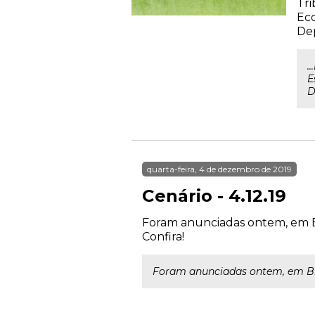
Tri
Eco
Dep
.
E
D
quarta-feira, 4 de dezembro de 2019
Cenário - 4.12.19
Foram anunciadas ontem, em Br
Confira!
Foram anunciadas ontem, em Bra