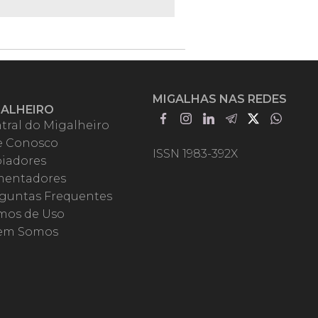
MIGALHAS NAS REDES
GALHEIRO
tral do Migalheiro
e Conosco
ISSN 1983-392X
iadores
entadores
guntas Frequentes
mos de Uso
em Somos