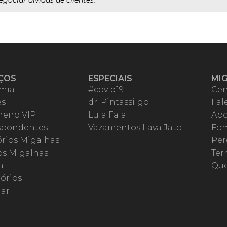
gociar dívidas de clientes.
ÇOS
ESPECIAIS
MI
mia
#covid19
Cen
es
dr. Pintassilgo
Fal
eiro VIP
Lula Fala
Apo
spondentes
Vazamentos Lava Jato
Fom
órios Migalhas
Per
os Migalhas
Ter
a
Qu
órios
ar