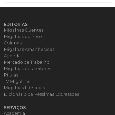
EDITORIAS
Migalhas Quentes
Migalhas de Peso
Colunas
Migalhas Amanhecidas
Agenda
Mercado de Trabalho
Migalhas dos Leitores
Pílulas
TV Migalhas
Migalhas Literárias
Dicionário de Péssimas Expressões
SERVIÇOS
Academia