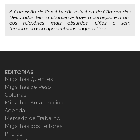
A Comissão de Constituição e Justiça da Câmara dos
Deputados têm a chance de fazer a correção em um
dos relatórios mais absurdos, pífios e sem
fundamentação apresentados naquela Casa.
EDITORIAS
Migalhas Quentes
Migalhas de Peso
Colunas
Migalhas Amanhecidas
Agenda
Mercado de Trabalho
Migalhas dos Leitores
Pílulas