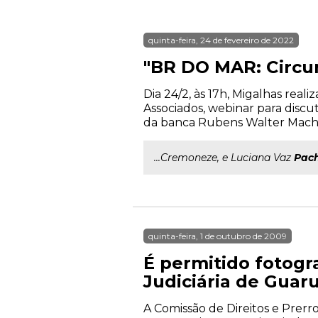
quinta-feira, 24 de fevereiro de 2022
"BR DO MAR: Circun
Dia 24/2, às 17h, Migalhas rea
Associados, webinar para discu
da banca Rubens Walter Macha
...Cremoneze, e Luciana Vaz
Pac
quinta-feira, 1 de outubro de 2009
É permitido fotogra
Judiciária de Gua
A Comissão de Direitos e Prer