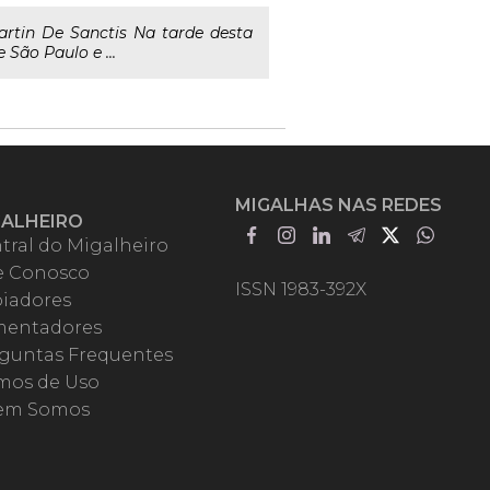
rtin De Sanctis Na tarde desta
 São Paulo e ...
MIGALHAS NAS REDES
GALHEIRO
tral do Migalheiro
e Conosco
ISSN 1983-392X
iadores
entadores
guntas Frequentes
mos de Uso
em Somos