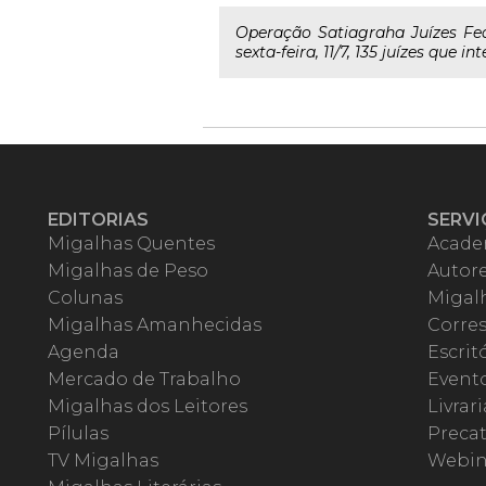
Operação Satiagraha Juízes Fe
sexta-feira, 11/7, 135 juízes que 
EDITORIAS
SERVI
Migalhas Quentes
Acade
Migalhas de Peso
Autor
Colunas
Migalh
Migalhas Amanhecidas
Corre
Agenda
Escrit
Mercado de Trabalho
Event
Migalhas dos Leitores
Livrari
Pílulas
Precat
TV Migalhas
Webin