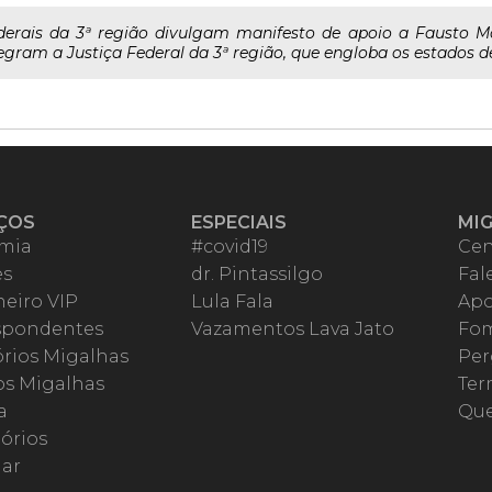
derais da 3ª região divulgam manifesto de apoio a Fausto Ma
integram a Justiça Federal da 3ª região, que engloba os estados de
ÇOS
ESPECIAIS
MI
mia
#covid19
Cen
es
dr. Pintassilgo
Fal
eiro VIP
Lula Fala
Apo
spondentes
Vazamentos Lava Jato
Fom
órios Migalhas
Per
os Migalhas
Ter
a
Qu
órios
ar