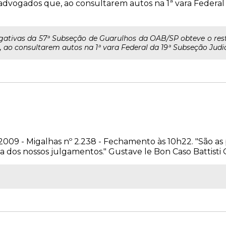
s advogados que, ao consultarem autos na 1ª vara Federal
ogativas da 57ª Subseção de Guarulhos da OAB/SP obteve o res
 ao consultarem autos na 1ª vara Federal da 19ª Subseção Judici
2009 - Migalhas nº 2.238 - Fechamento às 10h22. "São as 
a dos nossos julgamentos." Gustave le Bon Caso Battisti 