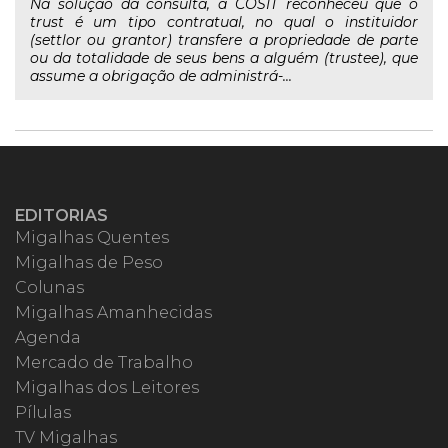
Na solução da consulta, a COSIT reconheceu que o
trust é um tipo contratual, no qual o instituidor
(settlor ou grantor) transfere a propriedade de parte
ou da totalidade de seus bens a alguém (trustee), que
assume a obrigação de administrá-...
EDITORIAS
Migalhas Quentes
Migalhas de Peso
Colunas
Migalhas Amanhecidas
Agenda
Mercado de Trabalho
Migalhas dos Leitores
Pílulas
TV Migalhas