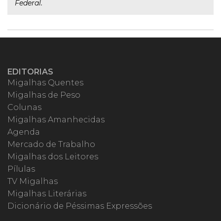
Federal.
EDITORIAS
Migalhas Quentes
Migalhas de Peso
Colunas
Migalhas Amanhecidas
Agenda
Mercado de Trabalho
Migalhas dos Leitores
Pílulas
TV Migalhas
Migalhas Literárias
Dicionário de Péssimas Expressões