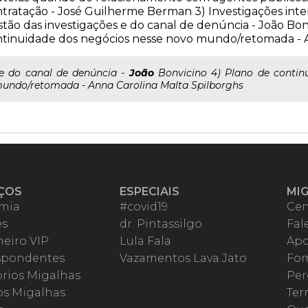
tratação - José Guilherme Berman 3) Investigações int
tão das investigações e do canal de denúncia - João Bon
tinuidade dos negócios nesse novo mundo/retomada - A
..e do canal de denúncia -
João
Bonvicino 4) Plano de contin
undo/retomada - Anna Carolina Malta Spilborghs
ÇOS
ESPECIAIS
MI
mia
#covid19
Cen
es
dr. Pintassilgo
Fal
eiro VIP
Lula Fala
Apo
spondentes
Vazamentos Lava Jato
Fom
órios Migalhas
Per
os Migalhas
Ter