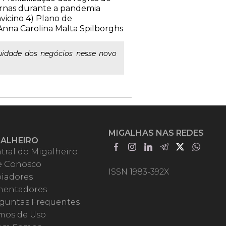
ernas durante a pandemia
vicino 4) Plano de
nna Carolina Malta Spilborghs
uidade dos negócios nesse novo
MIGALHAS NAS REDES
GALHEIRO
tral do Migalheiro
e Conosco
ISSN 1983-392X
iadores
entadores
guntas Frequentes
mos de Uso