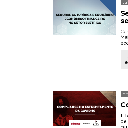
qui
S
se
Com
Mai
eco
.
e
ter
C
1) 
de 
cau