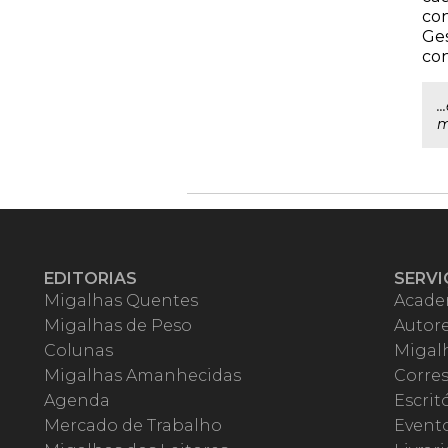
con
Ges
con
.
m
EDITORIAS
SERVI
Migalhas Quentes
Acade
Migalhas de Peso
Autor
Colunas
Migalh
Migalhas Amanhecidas
Corre
Agenda
Escrit
Mercado de Trabalho
Event