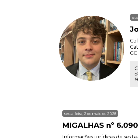
qua
J
Col
Cat
GE
C
d
N
sexta-feira, 2 de maio de 2025
MIGALHAS nº 6.090
Informações jurídicas de sexta-