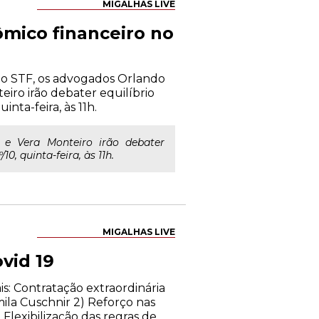
MIGALHAS LIVE
ômico financeiro no
do STF, os advogados Orlando
eiro irão debater equilíbrio
inta-feira, às 11h.
 e Vera Monteiro irão debater
10, quinta-feira, às 11h.
MIGALHAS LIVE
vid 19
s: Contratação extraordinária
mila Cuschnir 2) Reforço nas
lexibilização das regras de