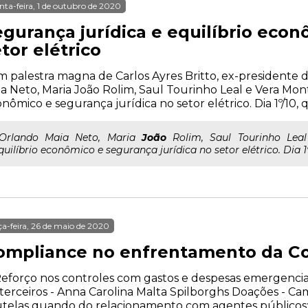
nta-feira, 1 de outubro de 2020
egurança jurídica e equilíbrio econ
tor elétrico
 palestra magna de Carlos Ayres Britto, ex-presidente 
a Neto, Maria João Rolim, Saul Tourinho Leal e Vera Mont
nômico e segurança jurídica no setor elétrico. Dia 1º/10, qu
..Orlando Maia Neto, Maria
João
Rolim, Saul Tourinho Leal
quilíbrio econômico e segurança jurídica no setor elétrico. Dia 1º/
ça-feira, 26 de maio de 2020
ompliance no enfrentamento da Co
Reforço nos controles com gastos e despesas emergenciai
terceiros - Anna Carolina Malta Spilborghs Doações - Ca
telas quando do relacionamento com agentes públicos: F