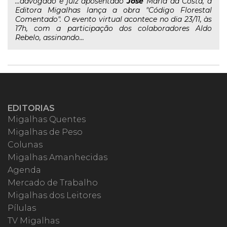
...advogado e juiz aposentado
José
Maria da Costa, a
Editora Migalhas lança a obra "Código Florestal
Comentado". O evento virtual acontece no dia 23/11, às
17h, com a participação dos colaboradores Aldo
Rebelo, assinando...
EDITORIAS
Migalhas Quentes
Migalhas de Peso
Colunas
Migalhas Amanhecidas
Agenda
Mercado de Trabalho
Migalhas dos Leitores
Pílulas
TV Migalhas