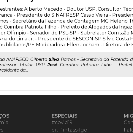
estrantes: Alberto Macedo - Doutor USP, Consultor Té
anca - Presidente do SINAFRESP Cássio Vieira - Preside
os - Secretário da Fazenda de Contagem MG Heleno Tôr
é Coimbra Patriota Filho - Prefeito de Afogados da Ing
or Olímpio - Senador do PSL-SP - Subrelator Comissão M
naldo Lima Jr. - Presidente do SESCON-SP Silvio Costa 
ubliclanos/PE Moderadora: Ellen Jocham - Diretora d
..da ANAFISCO Gilberto
Silva
Ramos - Secretário da Fazenda d
rofessor Titular USP
José
Coimbra Patriota Filho - Prefei
residente da...
ÇOS
ESPECIAIS
MI
mia
#covid19
Cen
es
dr. Pintassilgo
Fal