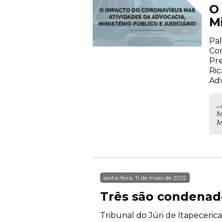
O
Mi
Pal
Com
Pre
Ric
Ad
.
M
M
sexta-feira, 11 de maio de 2012
Três são condenado
Tribunal do Júri de Itapeceric