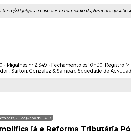
 da Serra/SP julgou o caso como homicídio duplamente qualifica
10 - Migalhas nº 2.349 - Fechamento às 10h30. Registro Mi
or : Sartori, Gonzalez & Sampaio Sociedade de Advogados
rta-feira, 24 de junho de 2020
implifica já e Reforma Tributária P