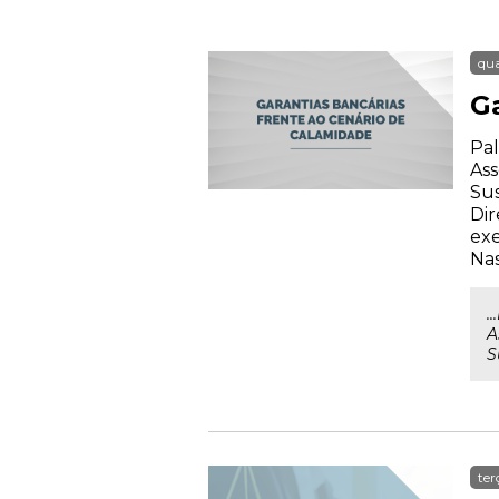
qua
G
Pal
Ass
Su
Dir
exe
Nas
.
A
S
ter