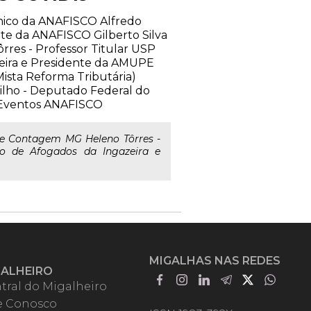
cnico da ANAFISCO Alfredo
nte da ANAFISCO Gilberto Silva
res - Professor Titular USP
azeira e Presidente da AMUPE
ista Reforma Tributária)
Filho - Deputado Federal do
e Eventos ANAFISCO
e Contagem MG Heleno Tôrres -
to de Afogados da Ingazeira e
MIGALHAS NAS REDES
GALHEIRO
tral do Migalheiro
e Conosco