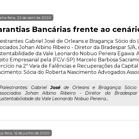
rta-feira, 22 de abril de 2020
arantias Bancárias frente ao cenár
estrantes: Gabriel José de Orleans e Bragança: Sócio d
ociados Johan Albino Ribeiro - Diretor da Bradespar S/
stentabilidade da Vale Leonardo Nobuo Pereira Egawa:
eito Empresarial pela (FGV-SP) Marcelo Barbosa Sacramo
rcício na 2º Vara de Falências e Recuperações da Capita
cimento: Sócia do Roberta Nascimento Advogados Asso
..Palestrantes: Gabriel
José
de Orleans e Bragança: Sócio
ssociados Johan Albino Ribeiro - Diretor da Bradesp
ustentabilidade da Vale Leonardo Nobuo Pereira...
ça-feira, 16 de junho de 2020