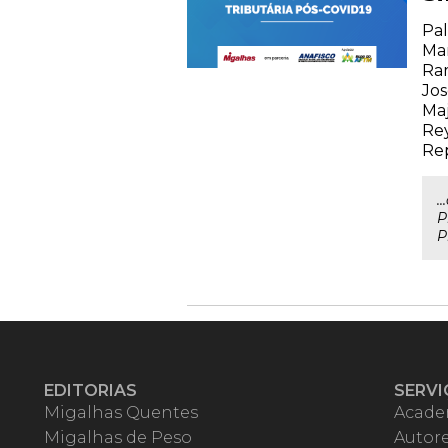
Pal
Mar
Ram
Jos
Maj
Rey
Rep
.
P
P
EDITORIAS
SERVI
Migalhas Quentes
Acade
Migalhas de Peso
Autor