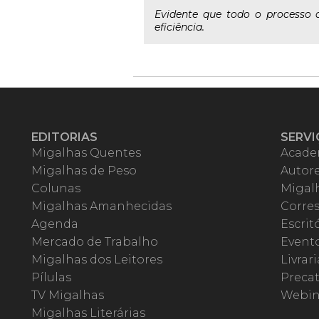
Evidente que todo o processo 
eficiência.
EDITORIAS
SERVI
Migalhas Quentes
Acade
Migalhas de Peso
Autor
Colunas
Migalh
Migalhas Amanhecidas
Corre
Agenda
Escrit
Mercado de Trabalho
Event
Migalhas dos Leitores
Livrari
Pílulas
Precat
TV Migalhas
Webin
Migalhas Literárias