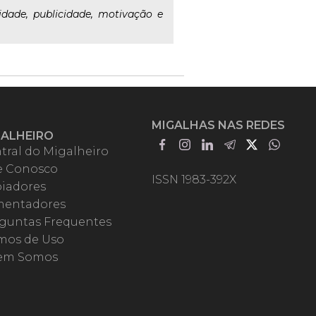
dade, publicidade, motivação e
MIGALHAS NAS REDES
GALHEIRO
tral do Migalheiro
e Conosco
ISSN 1983-392X
iadores
entadores
guntas Frequentes
mos de Uso
em Somos