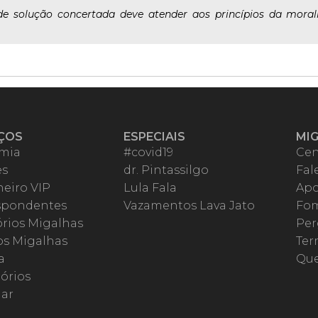
de solução concertada deve atender aos princípios da morali
ÇOS
ESPECIAIS
MI
mia
#covid19
Cen
es
dr. Pintassilgo
Fal
eiro VIP
Lula Fala
Apo
spondentes
Vazamentos Lava Jato
Fom
órios Migalhas
Per
os Migalhas
Ter
a
Qu
órios
ar