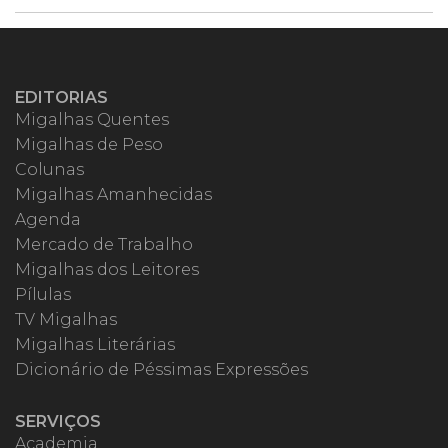
EDITORIAS
Migalhas Quentes
Migalhas de Peso
Colunas
Migalhas Amanhecidas
Agenda
Mercado de Trabalho
Migalhas dos Leitores
Pílulas
TV Migalhas
Migalhas Literárias
Dicionário de Péssimas Expressões
SERVIÇOS
Academia