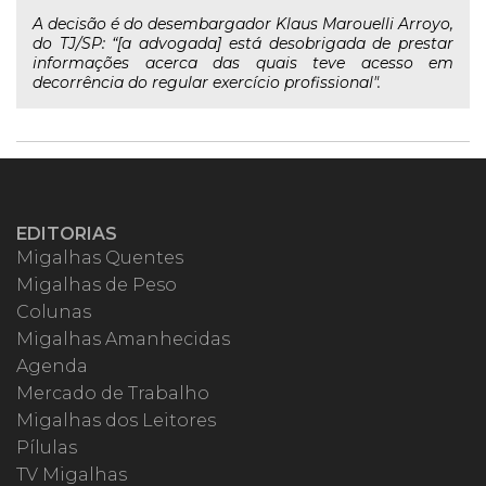
A decisão é do desembargador Klaus Marouelli Arroyo,
do TJ/SP: “[a advogada] está desobrigada de prestar
informações acerca das quais teve acesso em
decorrência do regular exercício profissional".
EDITORIAS
Migalhas Quentes
Migalhas de Peso
Colunas
Migalhas Amanhecidas
Agenda
Mercado de Trabalho
Migalhas dos Leitores
Pílulas
TV Migalhas