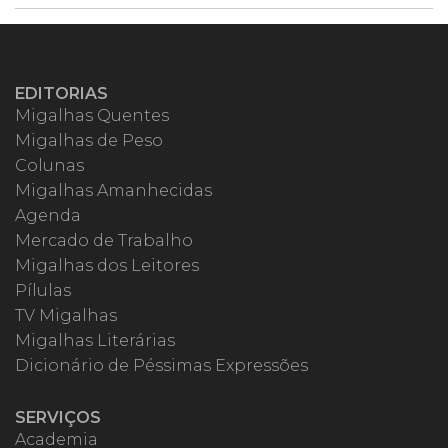
EDITORIAS
Migalhas Quentes
Migalhas de Peso
Colunas
Migalhas Amanhecidas
Agenda
Mercado de Trabalho
Migalhas dos Leitores
Pílulas
TV Migalhas
Migalhas Literárias
Dicionário de Péssimas Expressões
SERVIÇOS
Academia