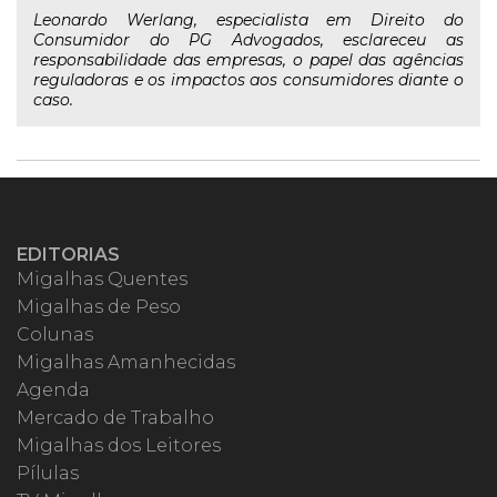
Leonardo Werlang, especialista em Direito do
Consumidor do PG Advogados, esclareceu as
responsabilidade das empresas, o papel das agências
reguladoras e os impactos aos consumidores diante o
caso.
EDITORIAS
Migalhas Quentes
Migalhas de Peso
Colunas
Migalhas Amanhecidas
Agenda
Mercado de Trabalho
Migalhas dos Leitores
Pílulas