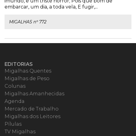
imundo, e um triste horror; Pois que bom de
embarcar, um dia, a toda vela, E fugir,...
MIGALHAS nº 772
EDITORIAS
Migalhas Quentes
Migalhas de Peso
Colunas
Migalhas Amanhecidas
Agenda
Mercado de Trabalho
Migalhas dos Leitores
Pílulas
TV Migalhas