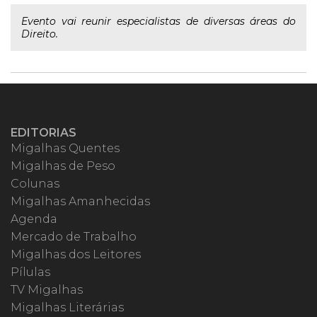
Evento vai reunir especialistas de diversas áreas do
Direito.
EDITORIAS
Migalhas Quentes
Migalhas de Peso
Colunas
Migalhas Amanhecidas
Agenda
Mercado de Trabalho
Migalhas dos Leitores
Pílulas
TV Migalhas
Migalhas Literárias