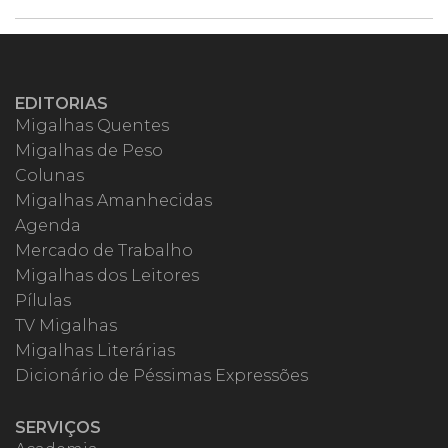
EDITORIAS
Migalhas Quentes
Migalhas de Peso
Colunas
Migalhas Amanhecidas
Agenda
Mercado de Trabalho
Migalhas dos Leitores
Pílulas
TV Migalhas
Migalhas Literárias
Dicionário de Péssimas Expressões
SERVIÇOS