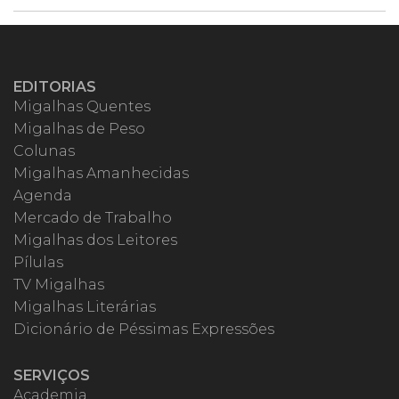
EDITORIAS
Migalhas Quentes
Migalhas de Peso
Colunas
Migalhas Amanhecidas
Agenda
Mercado de Trabalho
Migalhas dos Leitores
Pílulas
TV Migalhas
Migalhas Literárias
Dicionário de Péssimas Expressões
SERVIÇOS
Academia