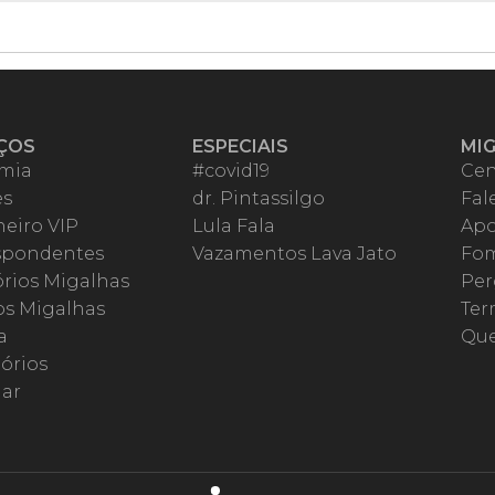
ÇOS
ESPECIAIS
MI
mia
#covid19
Cen
es
dr. Pintassilgo
Fal
eiro VIP
Lula Fala
Apo
spondentes
Vazamentos Lava Jato
Fom
órios Migalhas
Per
os Migalhas
Ter
a
Qu
órios
ar