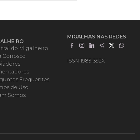
MIGALHAS NAS REDES
GALHEIRO
tral do Migalheiro
e Conosco
ISSN 1983-392X
iadores
entadores
guntas Frequentes
mos de Uso
em Somos