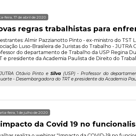
ta-feira, 17 de abril de 2020
ovas regras trabalhistas para enfr
estrantes: Almir Pazzianotto Pinto - ex-ministro do TST 
ociação Luso-Brasileira de Juristas do Trabalho - JUTRA O
ofessor do departamento de Trabalho da USP Regina D
 e presidente da Academia Paulista de Direito do Traba
..JUTRA Otávio Pinto e
Silva
(USP) - Professor do departame
uarte - Desembargadora do TRT e presidente da Academia Pauli
rta-feira, 1 de julho de 2020
 impacto da Covid 19 no funcionali
alhas realiza o webinar "Impacto da COVID-19 no funcion