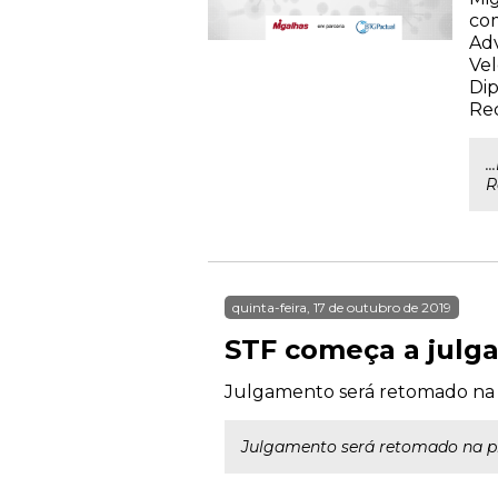
com
Adv
Vel
Dip
Rec
.
R
quinta-feira, 17 de outubro de 2019
STF começa a julgar
Julgamento será retomado na
Julgamento será retomado na 