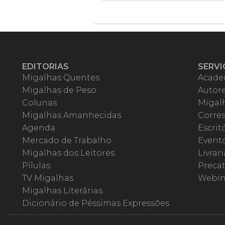
EDITORIAS
SERVI
Migalhas Quentes
Acade
Migalhas de Peso
Autor
Colunas
Migalh
Migalhas Amanhecidas
Corre
Agenda
Escrit
Mercado de Trabalho
Event
Migalhas dos Leitores
Livrari
Pílulas
Precat
TV Migalhas
Webin
Migalhas Literárias
Dicionário de Péssimas Expressões