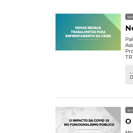
sex
N
Pal
Ass
Pr
TRT
.
D
qua
O
Mig