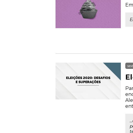
Em 
E
sex
E
Par
enc
Ale
ent
.
p
t