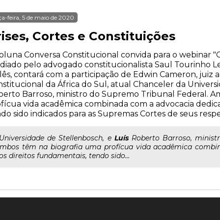
ça-feira, 5 de maio de 2020
ises, Cortes e Constituições
oluna Conversa Constitucional convida para o webinar "Cri
iado pelo advogado constitucionalista Saul Tourinho Le
lês, contará com a participação de Edwin Cameron, juiz
stitucional da África do Sul, atual Chanceler da Univers
erto Barroso, ministro do Supremo Tribunal Federal. A
fícua vida acadêmica combinada com a advocacia dedica
do sido indicados para as Supremas Cortes de seus respec
..Universidade de Stellenbosch, e
Luís
Roberto Barroso, ministr
mbos têm na biografia uma profícua vida acadêmica combi
os direitos fundamentais, tendo sido...