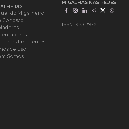
MIGALHAS NAS REDES
GALHEIRO
tral do Migalheiro
e Conosco
ISSN 1983-392X
iadores
entadores
guntas Frequentes
mos de Uso
em Somos