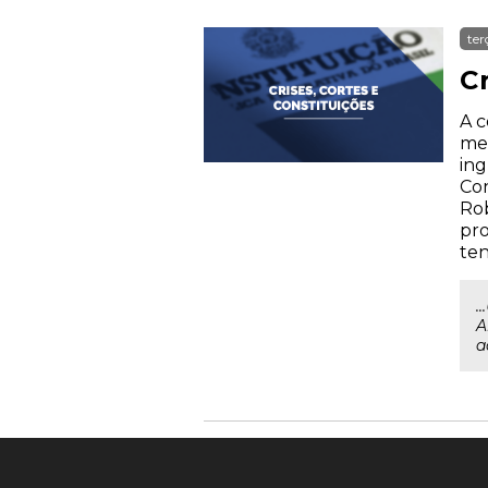
ter
Cr
A c
med
ing
Con
Rob
pro
ten
.
A
a