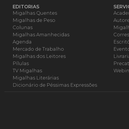
EDITORIAS
SERVI
Migalhas Quentes
Acade
Migalhas de Peso
Autor
Colunas
Migalh
Migalhas Amanhecidas
Corre
Agenda
Escrit
Mercado de Trabalho
Event
Migalhas dos Leitores
Livrari
Pílulas
Precat
TV Migalhas
Webin
Migalhas Literárias
Dicionário de Péssimas Expressões