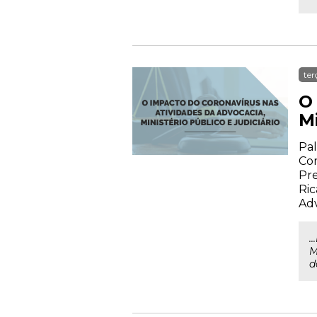
ter
O
Mi
Pal
Com
Pre
Ric
Ad
.
M
da