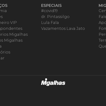
ÇOS
ESPECIAIS
MI
mia
#covid19
Cen
es
dr. Pintassilgo
Fal
eiro VIP
Lula Fala
Apo
spondentes
Vazamentos Lava Jato
Fom
órios Migalhas
Per
os Migalhas
Ter
a
Qu
órios
ar