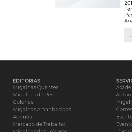
201
Fer
Par
Ana
.
EDITORIAS
SERVI
Migalhas Quentes
Acade
Migalhas de Peso
Autor
Colunas
Migalh
Migalhas Amanhecidas
Corre
Agenda
Escrit
Mercado de Trabalho
Event
Migalhas dos Leitores
Livrari