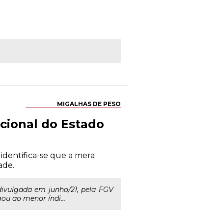
MIGALHAS DE PESO
ucional do Estado
 identifica-se que a mera
ade.
divulgada em junho/21, pela FGV
gou ao menor índi...