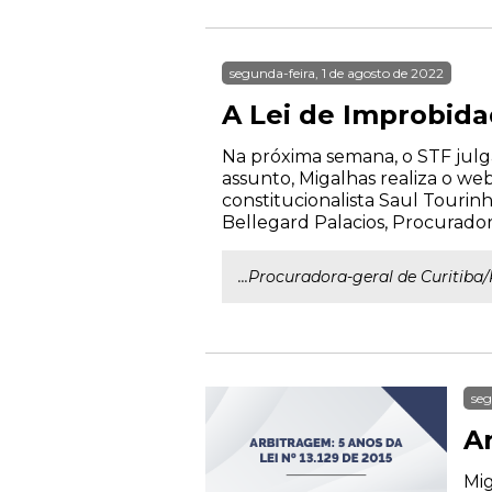
segunda-feira, 1 de agosto de 2022
A Lei de Improbida
Na próxima semana, o STF julga 
assunto, Migalhas realiza o web
constitucionalista Saul Tourinh
Bellegard Palacios, Procurador
...Procuradora-geral de Curitiba
seg
Ar
Mig