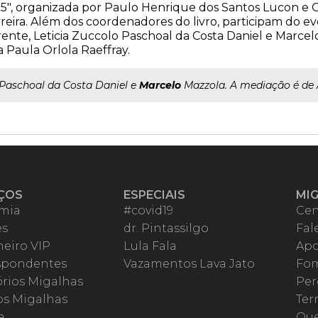
5", organizada por Paulo Henrique dos Santos Lucon e 
reira. Além dos coordenadores do livro, participam do e
ente, Leticia Zuccolo Paschoal da Costa Daniel e Marce
 Paula Orlola Raeffray.
..Paschoal da Costa Daniel e
Marcelo
Mazzola. A mediação é de 
ÇOS
ESPECIAIS
MI
mia
#covid19
Cen
es
dr. Pintassilgo
Fal
eiro VIP
Lula Fala
Apo
spondentes
Vazamentos Lava Jato
Fom
órios Migalhas
Per
os Migalhas
Ter
a
Qu