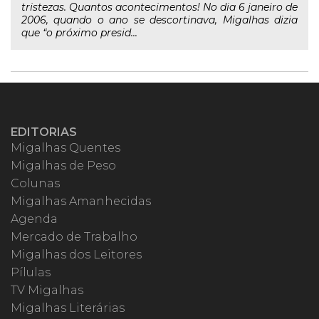
tristezas. Quantos acontecimentos! No dia 6 janeiro de
2006, quando o ano se descortinava, Migalhas dizia
que “o próximo presid...
EDITORIAS
Migalhas Quentes
Migalhas de Peso
Colunas
Migalhas Amanhecidas
Agenda
Mercado de Trabalho
Migalhas dos Leitores
Pílulas
TV Migalhas
Migalhas Literárias