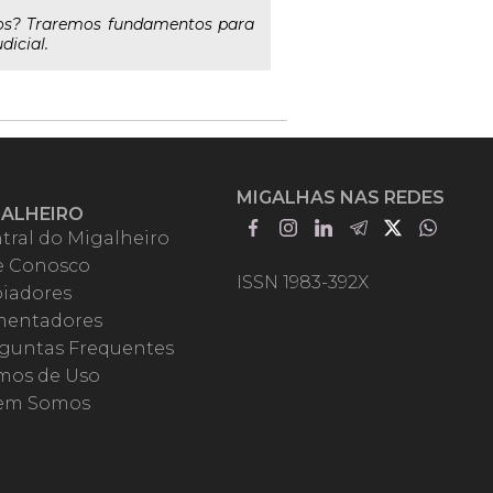
iros? Traremos fundamentos para
dicial.
MIGALHAS NAS REDES
GALHEIRO
tral do Migalheiro
e Conosco
ISSN 1983-392X
iadores
entadores
guntas Frequentes
mos de Uso
em Somos