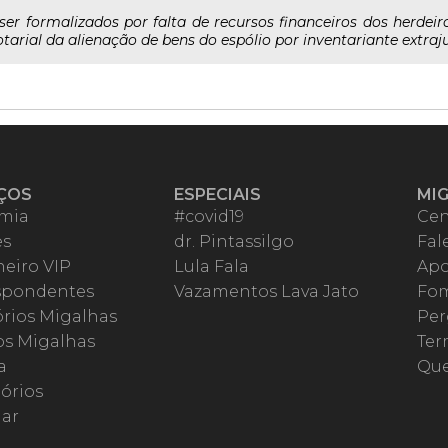
ser formalizados por falta de recursos financeiros dos herde
tarial da alienação de bens do espólio por inventariante extraju
ÇOS
ESPECIAIS
MI
mia
#covid19
Cen
es
dr. Pintassilgo
Fal
eiro VIP
Lula Fala
Apo
spondentes
Vazamentos Lava Jato
Fom
órios Migalhas
Per
os Migalhas
Ter
a
Qu
órios
ar