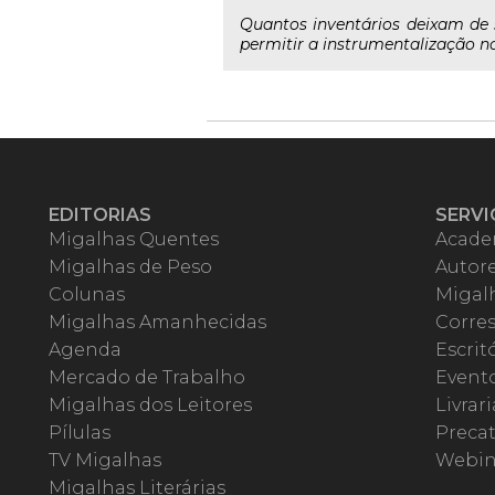
Quantos inventários deixam de 
permitir a instrumentalização no
EDITORIAS
SERVI
Migalhas Quentes
Acade
Migalhas de Peso
Autor
Colunas
Migalh
Migalhas Amanhecidas
Corre
Agenda
Escrit
Mercado de Trabalho
Event
Migalhas dos Leitores
Livrari
Pílulas
Precat
TV Migalhas
Webin
Migalhas Literárias