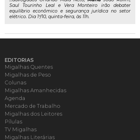
Saul Tourinho Leal e Vera Monteiro irão debater
equilíbrio econômico e segurança jurídica no setor
elétrico. Dia 1º/10, quinta-feira, às 11h.
EDITORIAS
Migalhas Quentes
Migalhas de Peso
Colunas
Migalhas Amanhecidas
Agenda
Mercado de Trabalho
Migalhas dos Leitores
Pílulas
TV Migalhas
Migalhas Literárias