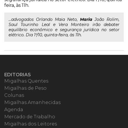
feira, às 11h.
...advogados Orlando Maia Neto,
Maria
João Rolim,
Saul Tourinho Leal e Vera Monteiro irão debater
equilíbrio econômico e segurança jurídica no setor
elétrico. Dia 1º/10, quinta-feira, às 11h.
EDITORIAS
Migalhas Quentes
Migalhas de Peso
Colunas
Migalhas Amanhecidas
Agenda
Mercado de Trabalho
Migalhas dos Leitores