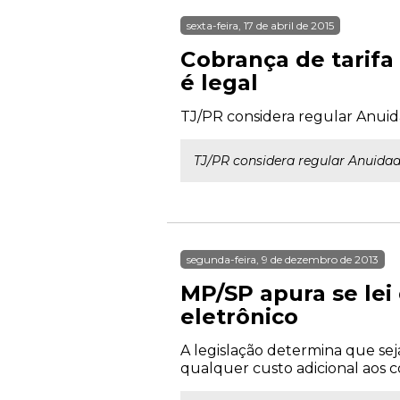
sexta-feira, 17 de abril de 2015
Cobrança de tarif
é legal
TJ/PR considera regular Anuida
TJ/PR considera regular Anuidad
segunda-feira, 9 de dezembro de 2013
MP/SP apura se le
eletrônico
A legislação determina que sej
qualquer custo adicional aos 