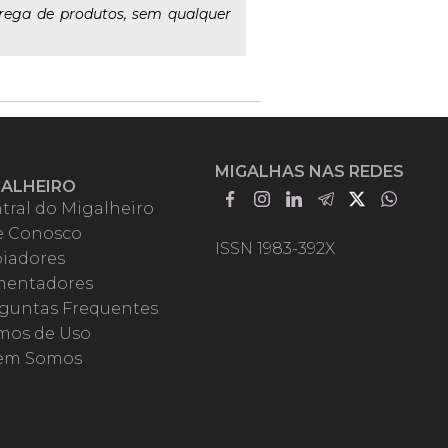
trega de produtos, sem qualquer
MIGALHAS NAS REDES
GALHEIRO
tral do Migalheiro
e Conosco
ISSN 1983-392X
iadores
entadores
guntas Frequentes
mos de Uso
em Somos