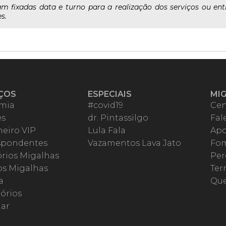
am fixadas data e turno para a realização dos serviços ou en
s.
ÇOS
ESPECIAIS
MI
mia
#covid19
Cen
es
dr. Pintassilgo
Fal
eiro VIP
Lula Fala
Apo
spondentes
Vazamentos Lava Jato
Fom
órios Migalhas
Per
os Migalhas
Ter
a
Qu
órios
ar