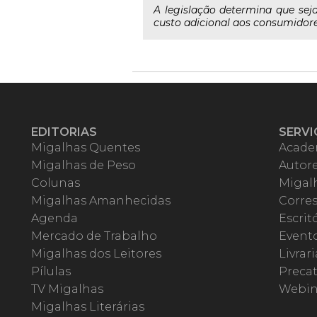
A legislação determina que sej
custo adicional aos consumidore
EDITORIAS
SERVI
Migalhas Quentes
Acade
Migalhas de Peso
Autor
Colunas
Migalh
Migalhas Amanhecidas
Corre
Agenda
Escrit
Mercado de Trabalho
Event
Migalhas dos Leitores
Livrari
Pílulas
Precat
TV Migalhas
Webin
Migalhas Literárias