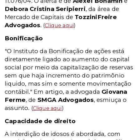
11.076/04. O alerta é de
Alexei Bonamin
e
Debora Cristina Seripierri
, da área de
Mercado de Capitais de
TozziniFreire
Advogados
.
(
Clique aqui
)
Bonificação
"O Instituto da Bonificação de ações está
diretamente ligado ao aumento do capital
social por meio da capitalização de reservas
sem que haja incremento do patrimônio
liquido, mas sim e somente movimentação
contábil." Em artigo, a advogada
Giovana
Ferme
, de
SMGA Advogados
, esmiuça o
assunto.
(
Clique aqui
)
Capacidade de direito
A interdição de idosos é abordada, com