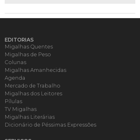
EDITORIAS
Migalhas Quentes
Migalhas de Peso
Colunas
Migalhas Amanhecidas
Agenda
Mercado de Trabalho
Migalhas dos Leitores
Pílulas
TV Migalhas
Migalhas Literárias
Dicionário de Péssimas Expressões