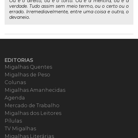
Ou é o direito, ou é o torto. Ou é a mentira, ou é a
verdade. Tudo assim sem meio termo, ou o certo ou o
errado. Irremediavelmente, entre uma coisa e outra, o
devaneio.
EDITORIAS
Migalhas Quentes
Migalhas de Peso
Colunas
Migalhas Amanhecidas
Agenda
Mercado de Trabalho
Migalhas dos Leitores
Pílulas
TV Migalhas
Migalhas Literárias