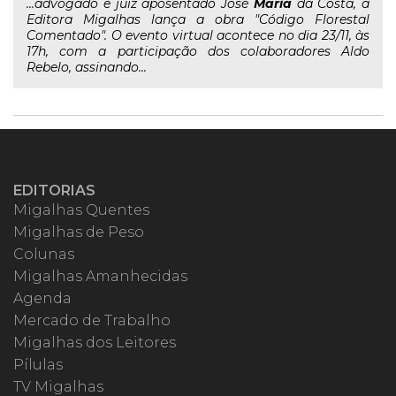
...advogado e juiz aposentado José
Maria
da Costa, a
Editora Migalhas lança a obra "Código Florestal
Comentado". O evento virtual acontece no dia 23/11, às
17h, com a participação dos colaboradores Aldo
Rebelo, assinando...
EDITORIAS
Migalhas Quentes
Migalhas de Peso
Colunas
Migalhas Amanhecidas
Agenda
Mercado de Trabalho
Migalhas dos Leitores
Pílulas
TV Migalhas