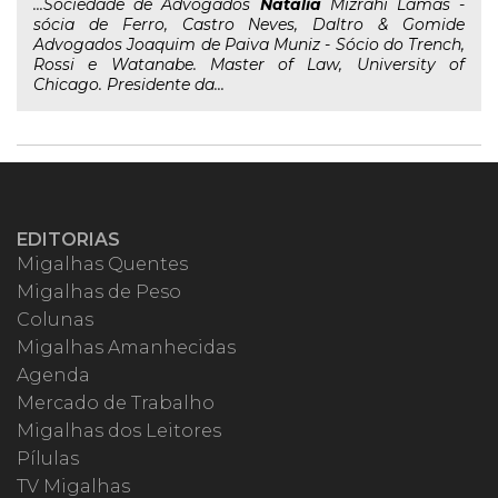
...Sociedade de Advogados
Natália
Mizrahi Lamas -
sócia de Ferro, Castro Neves, Daltro & Gomide
Advogados Joaquim de Paiva Muniz - Sócio do Trench,
Rossi e Watanabe. Master of Law, University of
Chicago. Presidente da...
EDITORIAS
Migalhas Quentes
Migalhas de Peso
Colunas
Migalhas Amanhecidas
Agenda
Mercado de Trabalho
Migalhas dos Leitores
Pílulas
TV Migalhas