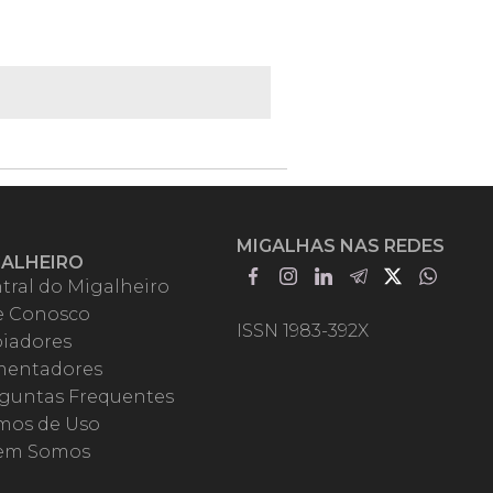
MIGALHAS NAS REDES
GALHEIRO
tral do Migalheiro
e Conosco
ISSN 1983-392X
iadores
entadores
guntas Frequentes
mos de Uso
em Somos