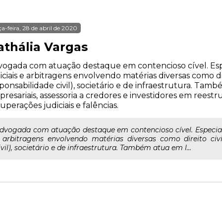
ça-feira, 28 de abril de 2020
athália Vargas
ogada com atuação destaque em contencioso cível. Esp
iciais e arbitragens envolvendo matérias diversas como dir
ponsabilidade civil), societário e de infraestrutura. Tamb
resariais, assessoria a credores e investidores em reest
uperações judiciais e falências.
dvogada com atuação destaque em contencioso cível. Especial
 arbitragens envolvendo matérias diversas como direito civi
ivil), societário e de infraestrutura. Também atua em l...