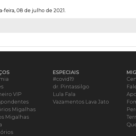
-feira, 08 de julho de 2021.
ÇOS
ESPECIAIS
MI
mia
#covid19
Cen
es
dr. Pintassilgo
Fal
eiro VIP
Lula Fala
Apo
spondentes
Vazamentos Lava Jato
Fom
órios Migalhas
Per
os Migalhas
Ter
a
Qu
órios