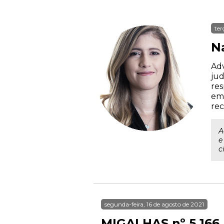
ter
N
Adv
jud
res
emp
rec
A
e
c
segunda-feira, 16 de agosto de 2021
MIGALHAS nº 5.166