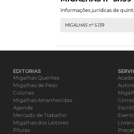
Informações jurídicas de quinta
MIGALHAS nº 5.139
EDITORIAS
SERVI
Migalhas Quentes
Acade
Migalhas de Peso
Autor
Colunas
Migalh
Migalhas Amanhecidas
Corre
Agenda
Escrit
Mercado de Trabalho
Event
Migalhas dos Leitores
Livrari
Pílulas
Precat