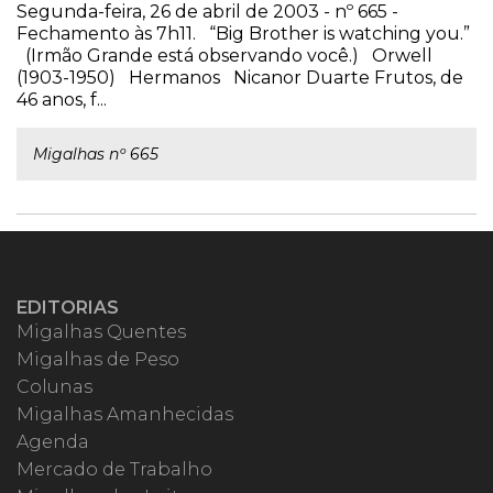
Segunda-feira, 26 de abril de 2003 - nº 665 -
Fechamento às 7h11. “Big Brother is watching you.”
(Irmão Grande está observando você.) Orwell
(1903-1950) Hermanos Nicanor Duarte Frutos, de
46 anos, f...
Migalhas nº 665
EDITORIAS
Migalhas Quentes
Migalhas de Peso
Colunas
Migalhas Amanhecidas
Agenda
Mercado de Trabalho