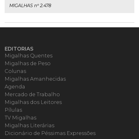
MIGALHAS nº 2.478
EDITORIAS
Migalhas Quentes
Migalhas de Peso
Colunas
Migalhas Amanhecidas
Agenda
Mercado de Trabalho
Migalhas dos Leitores
Pílulas
TV Migalhas
Migalhas Literárias
Dicionário de Péssimas Expressões