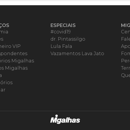
ÇOS
ESPECIAIS
MI
mia
#covid19
Cen
es
dr. Pintassilgo
Fal
eiro VIP
Lula Fala
Apo
spondentes
Vazamentos Lava Jato
Fom
órios Migalhas
Per
os Migalhas
Ter
a
Qu
órios
ar