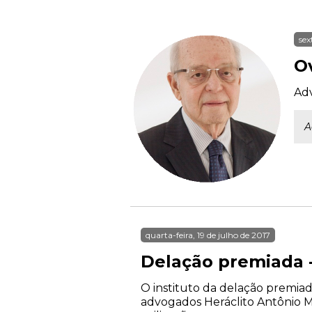
sex
O
Adv
A
quarta-feira, 19 de julho de 2017
Delação premiada -
O instituto da delação premiad
advogados Heráclito Antônio M