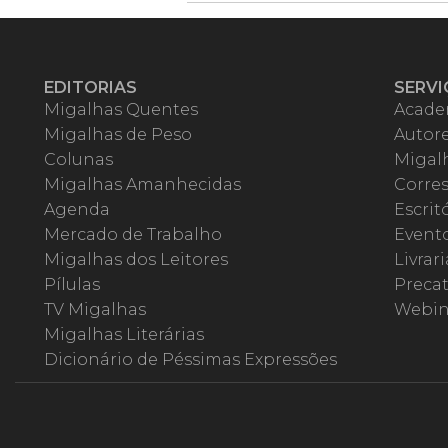
EDITORIAS
SERVI
Migalhas Quentes
Acade
Migalhas de Peso
Autor
Colunas
Migalh
Migalhas Amanhecidas
Corre
Agenda
Escrit
Mercado de Trabalho
Event
Migalhas dos Leitores
Livrari
Pílulas
Precat
TV Migalhas
Webin
Migalhas Literárias
Dicionário de Péssimas Expressões