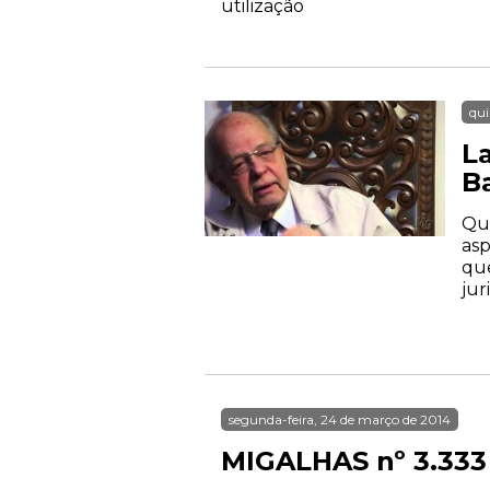
utilização
qui
L
B
Qua
asp
que
jur
segunda-feira, 24 de março de 2014
MIGALHAS nº 3.333