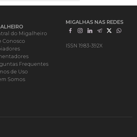
MIGALHAS NAS REDES
GALHEIRO
tral do Migalheiro
e Conosco
ISSN 1983-392X
iadores
entadores
guntas Frequentes
mos de Uso
em Somos